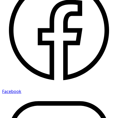
Facebook