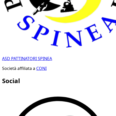
ASD PATTINATORI SPINEA
Società affiliata a
CONI
Social