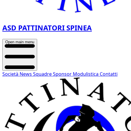
ASD PATTINATORI SPINEA
Open main menu
Società
News
Squadre
Sponsor
Modulistica
Contatti