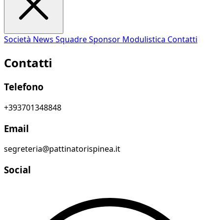
Società
News
Squadre
Sponsor
Modulistica
Contatti
Contatti
Telefono
+393701348848
Email
segreteria@pattinatorispinea.it
Social