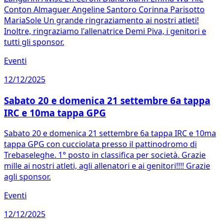
Conton Almaguer Angeline Santoro Corinna Parisotto
MariaSole Un grande ringraziamento ai nostri atleti!
Inoltre, ringraziamo l'allenatrice Demi Piva, i genitori e
tutti gli sponsor.
Eventi
12/12/2025
Sabato 20 e domenica 21 settembre 6a tappa
IRC e 10ma tappa GPG
Sabato 20 e domenica 21 settembre 6a tappa IRC e 10ma
tappa GPG con cucciolata presso il pattinodromo di
Trebaseleghe. 1° posto in classifica per società. Grazie
mille ai nostri atleti, agli allenatori e ai genitori!!!! Grazie
agli sponsor.
Eventi
12/12/2025