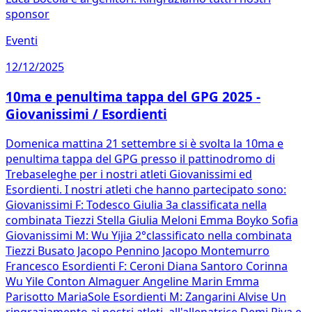
sponsor
Eventi
12/12/2025
10ma e penultima tappa del GPG 2025 -
Giovanissimi / Esordienti
Domenica mattina 21 settembre si è svolta la 10ma e
penultima tappa del GPG presso il pattinodromo di
Trebaseleghe per i nostri atleti Giovanissimi ed
Esordienti. I nostri atleti che hanno partecipato sono:
Giovanissimi F: Todesco Giulia 3a classificata nella
combinata Tiezzi Stella Giulia Meloni Emma Boyko Sofia
Giovanissimi M: Wu Yijia 2°classificato nella combinata
Tiezzi Busato Jacopo Pennino Jacopo Montemurro
Francesco Esordienti F: Ceroni Diana Santoro Corinna
Wu Yile Conton Almaguer Angeline Marin Emma
Parisotto MariaSole Esordienti M: Zangarini Alvise Un
ringraziamento ai nostri atleti, all'allenatrice Demi Piva e