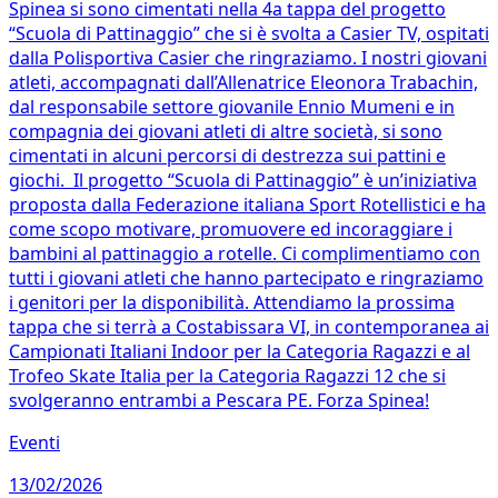
Spinea si sono cimentati nella 4a tappa del progetto
“Scuola di Pattinaggio” che si è svolta a Casier TV, ospitati
dalla Polisportiva Casier che ringraziamo. I nostri giovani
atleti, accompagnati dall’Allenatrice Eleonora Trabachin,
dal responsabile settore giovanile Ennio Mumeni e in
compagnia dei giovani atleti di altre società, si sono
cimentati in alcuni percorsi di destrezza sui pattini e
giochi. Il progetto “Scuola di Pattinaggio” è un’iniziativa
proposta dalla Federazione italiana Sport Rotellistici e ha
come scopo motivare, promuovere ed incoraggiare i
bambini al pattinaggio a rotelle. Ci complimentiamo con
tutti i giovani atleti che hanno partecipato e ringraziamo
i genitori per la disponibilità. Attendiamo la prossima
tappa che si terrà a Costabissara VI, in contemporanea ai
Campionati Italiani Indoor per la Categoria Ragazzi e al
Trofeo Skate Italia per la Categoria Ragazzi 12 che si
svolgeranno entrambi a Pescara PE. Forza Spinea!
Eventi
13/02/2026