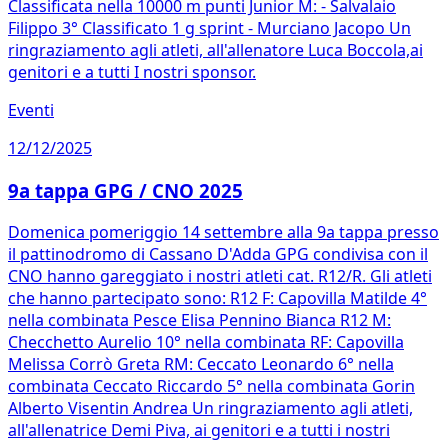
Classificata nella 10000 m punti Junior M: - Salvalaio
Filippo 3° Classificato 1 g sprint - Murciano Jacopo Un
ringraziamento agli atleti, all'allenatore Luca Boccola,ai
genitori e a tutti I nostri sponsor.
Eventi
12/12/2025
9a tappa GPG / CNO 2025
Domenica pomeriggio 14 settembre alla 9a tappa presso
il pattinodromo di Cassano D'Adda GPG condivisa con il
CNO hanno gareggiato i nostri atleti cat. R12/R. Gli atleti
che hanno partecipato sono: R12 F: Capovilla Matilde 4°
nella combinata Pesce Elisa Pennino Bianca R12 M:
Checchetto Aurelio 10° nella combinata RF: Capovilla
Melissa Corrò Greta RM: Ceccato Leonardo 6° nella
combinata Ceccato Riccardo 5° nella combinata Gorin
Alberto Visentin Andrea Un ringraziamento agli atleti,
all'allenatrice Demi Piva, ai genitori e a tutti i nostri