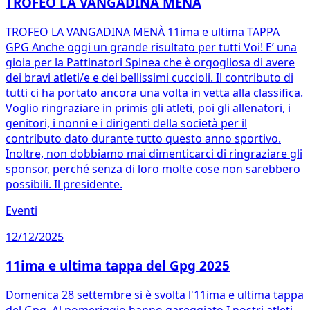
TROFEO LA VANGADINA MENÀ
TROFEO LA VANGADINA MENÀ 11ima e ultima TAPPA
GPG Anche oggi un grande risultato per tutti Voi! E’ una
gioia per la Pattinatori Spinea che è orgogliosa di avere
dei bravi atleti/e e dei bellissimi cuccioli. Il contributo di
tutti ci ha portato ancora una volta in vetta alla classifica.
Voglio ringraziare in primis gli atleti, poi gli allenatori, i
genitori, i nonni e i dirigenti della società per il
contributo dato durante tutto questo anno sportivo.
Inoltre, non dobbiamo mai dimenticarci di ringraziare gli
sponsor, perché senza di loro molte cose non sarebbero
possibili. Il presidente.
Eventi
12/12/2025
11ima e ultima tappa del Gpg 2025
Domenica 28 settembre si è svolta l'11ima e ultima tappa