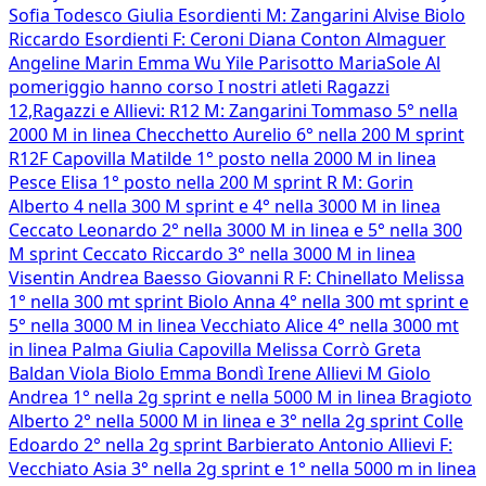
Sofia Todesco Giulia Esordienti M: Zangarini Alvise Biolo
Riccardo Esordienti F: Ceroni Diana Conton Almaguer
Angeline Marin Emma Wu Yile Parisotto MariaSole Al
pomeriggio hanno corso I nostri atleti Ragazzi
12,Ragazzi e Allievi: R12 M: Zangarini Tommaso 5° nella
2000 M in linea Checchetto Aurelio 6° nella 200 M sprint
R12F Capovilla Matilde 1° posto nella 2000 M in linea
Pesce Elisa 1° posto nella 200 M sprint R M: Gorin
Alberto 4 nella 300 M sprint e 4° nella 3000 M in linea
Ceccato Leonardo 2° nella 3000 M in linea e 5° nella 300
M sprint Ceccato Riccardo 3° nella 3000 M in linea
Visentin Andrea Baesso Giovanni R F: Chinellato Melissa
1° nella 300 mt sprint Biolo Anna 4° nella 300 mt sprint e
5° nella 3000 M in linea Vecchiato Alice 4° nella 3000 mt
in linea Palma Giulia Capovilla Melissa Corrò Greta
Baldan Viola Biolo Emma Bondì Irene Allievi M Giolo
Andrea 1° nella 2g sprint e nella 5000 M in linea Bragioto
Alberto 2° nella 5000 M in linea e 3° nella 2g sprint Colle
Edoardo 2° nella 2g sprint Barbierato Antonio Allievi F:
Vecchiato Asia 3° nella 2g sprint e 1° nella 5000 m in linea