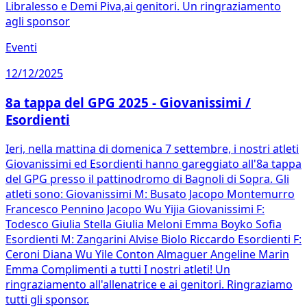
Libralesso e Demi Piva,ai genitori. Un ringraziamento
agli sponsor
Eventi
12/12/2025
8a tappa del GPG 2025 - Giovanissimi /
Esordienti
Ieri, nella mattina di domenica 7 settembre, i nostri atleti
Giovanissimi ed Esordienti hanno gareggiato all'8a tappa
del GPG presso il pattinodromo di Bagnoli di Sopra. Gli
atleti sono: Giovanissimi M: Busato Jacopo Montemurro
Francesco Pennino Jacopo Wu Yijia Giovanissimi F:
Todesco Giulia Stella Giulia Meloni Emma Boyko Sofia
Esordienti M: Zangarini Alvise Biolo Riccardo Esordienti F:
Ceroni Diana Wu Yile Conton Almaguer Angeline Marin
Emma Complimenti a tutti I nostri atleti! Un
ringraziamento all'allenatrice e ai genitori. Ringraziamo
tutti gli sponsor.