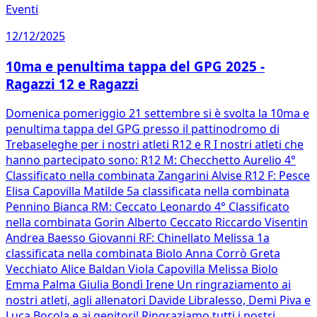
Eventi
12/12/2025
10ma e penultima tappa del GPG 2025 -
Ragazzi 12 e Ragazzi
Domenica pomeriggio 21 settembre si è svolta la 10ma e
penultima tappa del GPG presso il pattinodromo di
Trebaseleghe per i nostri atleti R12 e R I nostri atleti che
hanno partecipato sono: R12 M: Checchetto Aurelio 4°
Classificato nella combinata Zangarini Alvise R12 F: Pesce
Elisa Capovilla Matilde 5a classificata nella combinata
Pennino Bianca RM: Ceccato Leonardo 4° Classificato
nella combinata Gorin Alberto Ceccato Riccardo Visentin
Andrea Baesso Giovanni RF: Chinellato Melissa 1a
classificata nella combinata Biolo Anna Corrò Greta
Vecchiato Alice Baldan Viola Capovilla Melissa Biolo
Emma Palma Giulia Bondì Irene Un ringraziamento ai
nostri atleti, agli allenatori Davide Libralesso, Demi Piva e
Luca Bocola e ai genitori! Ringraziamo tutti i nostri