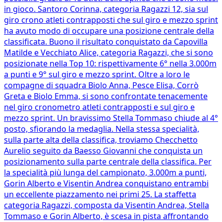
in gioco. Santoro Corinna, categoria Ragazzi 12, sia sul
giro crono atleti contrapposti che sul giro e mezzo sprint
ha avuto modo di occupare una posizione centrale della
classificata. Buono il risultato conquistato da Capovilla
Matilde e Vecchiato Alice, categoria Ragazzi, che si sono
posizionate nella Top 10: rispettivamente 6° nella 3.000m
a punti e 9° sul giro e mezzo sprint. Oltre a loro le
compagne di squadra Biolo Anna, Pesce Elisa, Corrò
Greta e Biolo Emma, si sono confrontate tenacemente
nel giro cronometro atleti contrapposti e sul giro e
mezzo sprint. Un bravissimo Stella Tommaso chiude al 4°
posto, sfiorando la medaglia. Nella stessa specialità,
sulla parte alta della classifica, troviamo Checchetto
Aurelio seguito da Baesso Giovanni che conquista un
posizionamento sulla parte centrale della classifica. Per
la specialità più lunga del campionato, 3.000m a punti,
Gorin Alberto e Visentin Andrea conquistano entrambi
un eccellente piazzamento nei primi 25. La staffetta
categoria Ragazzi, composta da Visentin Andrea, Stella
Tommaso e Gorin Alberto, è scesa in pista affrontando