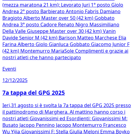
(mezza maratona 21 km): Levorato Juri 1° posto Giolo
Andrea 2° posto Barbierato Antonio Fabris Damiano
Bragioto Alberto Master over 50 (42 km) Gobbato
Andrea 3° posto Cadore Renato Nigro Massimiliano
Della Valle Giuseppe Master over 30 (42 km) Vanin
Davide Senior M (42 km) Barison Matteo Marchese Elia
Farina Alberto Giolo Gianluca Gobbato Giacomo Junior F
(42 km) Montemurro MariaSole Complimenti e grazie ai
nostri atleti che hanno partecipato
Eventi
12/12/2025
7a tappa del GPG 2025
Ieri,31 agosto si è svolta la 7a tappa del GPG 2025 presso
il pattinodromo di Marghera. Al mattino hanno corso i
nostri atleti Giovanissimi ed Esordienti: Giovanissimi M:
Busato Jacopo Pennino Jacopo Montemurro Francesco
Wu Yijia Giovanissimi F: Stella Giulia Meloni Emma Boyko