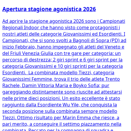
Apertura stagione agonistica 2026
Ad aprire la stagione agonistica 2026 sono i Campionati
Regionali Indoor che hanno visto come protagonisti i
nostri atleti delle categorie Giovanissimi ed Esordienti. I
Campionati, che si sono svolti a Bagnoli di Sopra (PD) ad
inizio Febbraio, hanno impegnato gli atleti del Veneto e
del Friuli Venezia Giulia con tre gare per categoria: un
percorso di destrezza; 2 giri sprint e 6 giri sprint per la
categoria Giovanissimi e 10 giri sprinti per la categoria
Esordienti. La combinata modello Tiezzi, categoria
Giovanissimi Femmine, trova il trio delle atlete Trento
Rachele, Damin Vittoria Maria e Boyko Sofia; pur
gareggiando distintamente sono riuscite ad attestarsi
nelle prime dieci posizioni. Un esito eccellente è stato
raggiunto dalla Esordiente Wu Yile, che conquista la
seconda posizione sulla combinata sempre modello
Tiezzi. Ottimo risultato per Marin Emma che riesce, a
pari merito, a conseguire il settimo piazzamento nella
combinata. Peccato per la compagna di squadra e