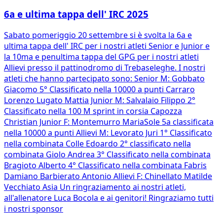
6a e ultima tappa dell' IRC 2025
Sabato pomeriggio 20 settembre si è svolta la 6a e
ultima tappa dell' IRC per i nostri atleti Senior e Junior e
la 10ma e penultima tappa del GPG per i nostri atleti
Allievi presso il pattinodromo di Trebaseleghe. I nostri
atleti che hanno partecipato sono: Senior M: Gobbato
Giacomo 5° Classificato nella 10000 a punti Carraro
Lorenzo Lugato Mattia Junior M: Salvalaio Filippo 2°
Classificato nella 100 M sprint in corsia Capozza
Christian Junior F: Montemurro MariaSole 5a classificata
nella 10000 a punti Allievi M: Levorato Juri 1° Classificato
nella combinata Colle Edoardo 2° classificato nella
combinata Giolo Andrea 3° Classificato nella combinata
Bragioto Alberto 4° Classificato nella combinata Fabris
Damiano Barbierato Antonio Allievi F: Chinellato Matilde
Vecchiato Asia Un ringraziamento ai nostri atleti,
all'allenatore Luca Bocola e ai genitori! Ringraziamo tutti
i nostri sponsor