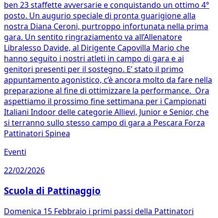
ben 23 staffette avversarie e conquistando un ottimo 4°
posto. Un augurio speciale di pronta guarigione alla
nostra Diana Ceroni, purtroppo infortunata nella prima
gara. Un sentito ringraziamento va all’Allenatore
Libralesso Davide, al Dirigente Capovilla Mario che
hanno seguito i nostri atleti in campo di gara e ai
genitori presenti per il sostegno. E’ stato il primo
appuntamento agonistico, c’è ancora molto da fare nella
preparazione al fine di ottimizzare la performance. Ora
aspettiamo il prossimo fine settimana per i Campionati
Italiani Indoor delle categorie Allievi, Junior e Senior, che
si terranno sullo stesso campo di gara a Pescara Forza
Pattinatori Spinea
Eventi
22/02/2026
Scuola di Pattinaggio
Domenica 15 Febbraio i primi passi della Pattinatori