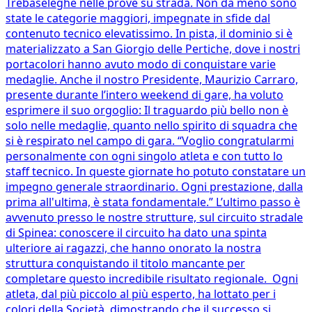
Trebaseleghe nelle prove su strada. Non da meno sono
state le categorie maggiori, impegnate in sfide dal
contenuto tecnico elevatissimo. In pista, il dominio si è
materializzato a San Giorgio delle Pertiche, dove i nostri
portacolori hanno avuto modo di conquistare varie
medaglie. Anche il nostro Presidente, Maurizio Carraro,
presente durante l’intero weekend di gare, ha voluto
esprimere il suo orgoglio: Il traguardo più bello non è
solo nelle medaglie, quanto nello spirito di squadra che
si è respirato nel campo di gara. “Voglio congratularmi
personalmente con ogni singolo atleta e con tutto lo
staff tecnico. In queste giornate ho potuto constatare un
impegno generale straordinario. Ogni prestazione, dalla
prima all'ultima, è stata fondamentale.” L’ultimo passo è
avvenuto presso le nostre strutture, sul circuito stradale
di Spinea: conoscere il circuito ha dato una spinta
ulteriore ai ragazzi, che hanno onorato la nostra
struttura conquistando il titolo mancante per
completare questo incredibile risultato regionale. Ogni
atleta, dal più piccolo al più esperto, ha lottato per i
colori della Società, dimostrando che il successo si