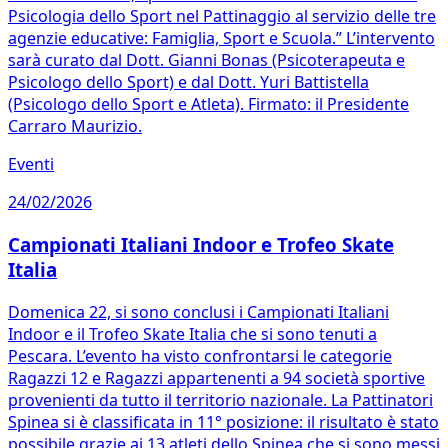
Psicologia dello Sport nel Pattinaggio al servizio delle tre
agenzie educative: Famiglia, Sport e Scuola.” L’intervento
sarà curato dal Dott. Gianni Bonas (Psicoterapeuta e
Psicologo dello Sport) e dal Dott. Yuri Battistella
(Psicologo dello Sport e Atleta). Firmato: il Presidente
Carraro Maurizio.
Eventi
24/02/2026
Campionati Italiani Indoor e Trofeo Skate
Italia
Domenica 22, si sono conclusi i Campionati Italiani
Indoor e il Trofeo Skate Italia che si sono tenuti a
Pescara. L’evento ha visto confrontarsi le categorie
Ragazzi 12 e Ragazzi appartenenti a 94 società sportive
provenienti da tutto il territorio nazionale. La Pattinatori
Spinea si è classificata in 11° posizione: il risultato è stato
possibile grazie ai 13 atleti dello Spinea che si sono messi