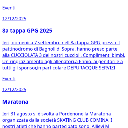
Eventi
12/12/2025
8a tappa GPG 2025
Ieri, domenica 7 settembre nell'8a tappa GPG presso il
pattinodromo di Bagnoli di Sopra, hanno preso parte
alla CUCCIOLATA 3 dei nostri cuccioli. Complimenti bimbi.
Un ringraziamento agli allenatori,a Ennio, ai genitori e a
tutti gli sponsor,in particolare DEPURACQUE SERVIZI
Eventi
12/12/2025
Maratona
Ieri 31 agosto si è svolta a Pordenone la Maratona
organizzata dalla società SKATING CLUB COMINA. I
nostri atleti che hanno partecipato sono: Allievi M