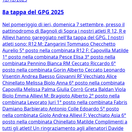
8a tappa del GPG 2025
Nel pomeriggio di ieri, domenica 7 settembre, presso il
pattinodromo di Bagnoli di Sopra i nostri atleti R 12, R e
Allievi hanno gareggiato nell'8a tappa del GPG. I nostri
atleti sono: R12 M: Zangarini Tommaso Checchetto
Aurelio 5° posto nella combinata R12 F: Capovilla Matilde
1° posto nella combinata Pesce Elisa 3° posto nella
combinata Pennino Bianca RM Ceccato Riccardo 6°
posto nella combinata Gorin Alberto Ceccato Leonardo
Visentin Andrea Baesso Giovanni RF Vecchiato Alice
Chinellato Melissa Biolo Anna 6° posto nella combinata
Capovilla Melissa Palma Giulia Corrò Greta Baldan Viola
Biolo Emma Allievi M: Bragioto Alberto 2° posto nella
combinata Levorato Juri 1° posto nella combinata Fabris
Damiano Barbierato Antonio Colle Edoardo 5° posto
nella combinata Giolo Andrea Allievi F: Vecchiato Asia 6°
posto nella combinata Chinellato Matilde Complimenti a
tutti gli atleti! Un ringraziamento agli allenatori Davide