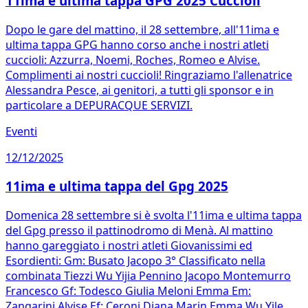
11ima e ultima tappa GPG 2025 Cuccioli
Dopo le gare del mattino, il 28 settembre, all'11ima e
ultima tappa GPG hanno corso anche i nostri atleti
cuccioli: Azzurra, Noemi, Roches, Romeo e Alvise.
Complimenti ai nostri cuccioli! Ringraziamo l'allenatrice
Alessandra Pesce, ai genitori, a tutti gli sponsor e in
particolare a DEPURACQUE SERVIZI.
Eventi
12/12/2025
11ima e ultima tappa del Gpg 2025
Domenica 28 settembre si è svolta l'11ima e ultima tappa
del Gpg presso il pattinodromo di Menà. Al mattino
hanno gareggiato i nostri atleti Giovanissimi ed
Esordienti: Gm: Busato Jacopo 3° Classificato nella
combinata Tiezzi Wu Yijia Pennino Jacopo Montemurro
Francesco Gf: Todesco Giulia Meloni Emma Em:
Zangarini Alvise Ef: Ceroni Diana Marin Emma Wu Yile