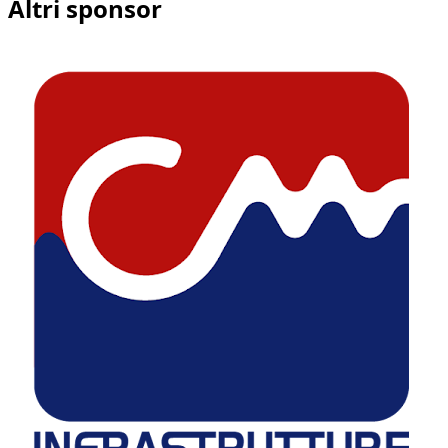
Altri sponsor